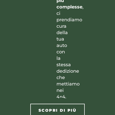
più
complesse
,
ci
prendiamo
cura
della
tua
auto
con
la
stessa
dedizione
che
mettiamo
nei
4×4.
SCOPRI DI PIÙ