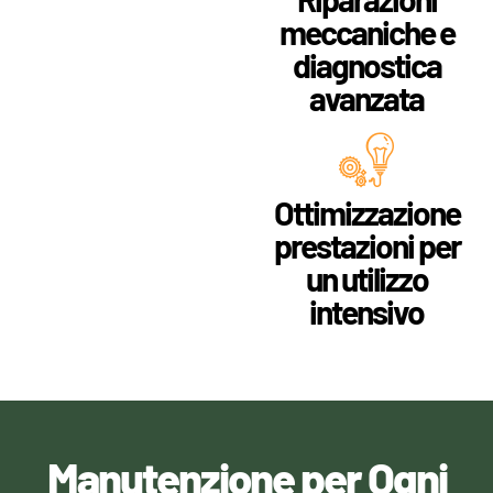
meccaniche e
diagnostica
avanzata
Ottimizzazione
prestazioni per
un utilizzo
intensivo
Manutenzione per Ogni